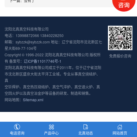
下一篇：
没有了
沈阳北真真空科技有限公司
电话：13998872066 13840228250
邮箱：sybzzk@sybzzk.com 地址：辽宁省沈阳市沈北新区七
星大街69-77-104号
Copyright © 1996-2022 沈阳北真真空科技有限公司 版权所
免费报价咨询
有 备案号：
辽ICP备11017746号-1
沈阳北真真空科技有限公司成立于2011年，位于辽宁省沈阳
市沈北新区盛京大街太平洋工业城，专业从事真空烧结炉、
真
空钎焊炉、真空热压烧结炉、真空气淬炉、真空退火炉、真
空回火炉以及真空冶金炉等设备的研发、制造和销售。
网站地图：
Sitemap.xml
电话咨询
产品中心
北真动态
网站首页